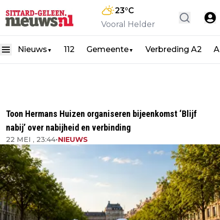
23
°C
Vooral Helder
Nieuws
112
Gemeente
Verbreding A2
A
▼
▼
Toon Hermans Huizen organiseren bijeenkomst ‘Blijf
nabij’ over nabijheid en verbinding
22 MEI , 23:44
•
NIEUWS