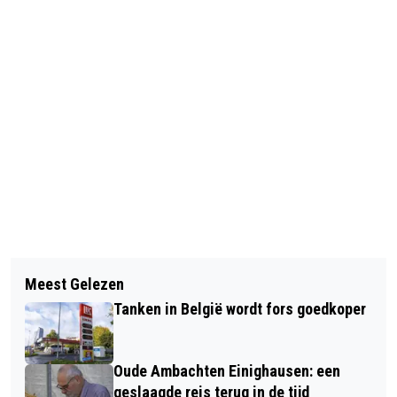
Vorig artikel
Volgend artikel
NL-ALERT TESTBERICHT OP
Meest Gelezen
EREPENNING VOOR JO COENEN
MAANDAG 1 DECEMBER
Tanken in België wordt fors goedkoper
ONDERSTREEPT ZIJN BETEKENIS
VOOR LIMBURG
Oude Ambachten Einighausen: een
geslaagde reis terug in de tijd