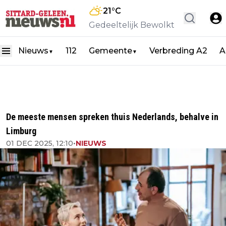
21
°C
Gedeeltelijk Bewolkt
Nieuws
112
Gemeente
Verbreding A2
A
▼
▼
De meeste mensen spreken thuis Nederlands, behalve in
Limburg
01 DEC 2025, 12:10
•
NIEUWS