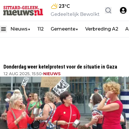
23
°C
Gedeeltelijk Bewolkt
Nieuws
112
Gemeente
Verbreding A2
A
▼
▼
Donderdag weer ketelprotest voor de situatie in Gaza
12 AUG 2025, 15:50
•
NIEUWS