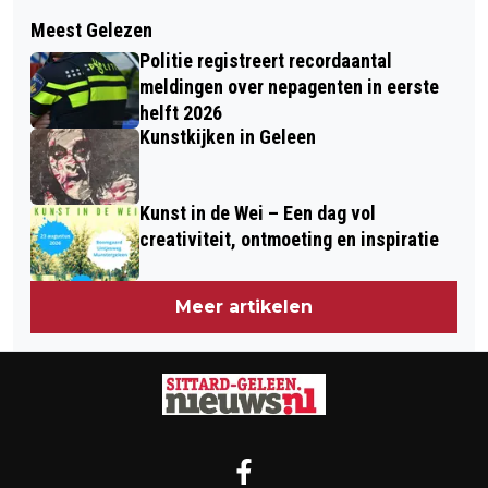
Volgend artikel
OOK CUYPERSGENOOTSCHAP TEGEN
Meest Gelezen
DOELMAN TOM HENDRIKS TEKENT
SLOOP STUYTWONINGEN
Politie registreert recordaantal
CONTRACT BIJ HELMOND SPORT
meldingen over nepagenten in eerste
helft 2026
Kunstkijken in Geleen
Kunst in de Wei – Een dag vol
creativiteit, ontmoeting en inspiratie
Meer artikelen