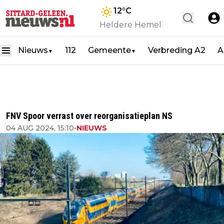
12
°C
Heldere Hemel
Nieuws
112
Gemeente
Verbreding A2
A
▼
▼
FNV Spoor verrast over reorganisatieplan NS
04 AUG 2024, 15:10
•
NIEUWS