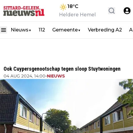
18
°C
Heldere Hemel
Nieuws
112
Gemeente
Verbreding A2
A
▼
▼
Ook Cuypersgenootschap tegen sloop Stuytwoningen
04 AUG 2024, 14:00
•
NIEUWS