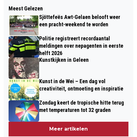
Volgend artikel
VALLENDE STERREN: DE PERSEÏDEN
Meest Gelezen
FNV SPOOR VERRAST OVER
ZIJN IN AANTOCHT
Sjöttefeës Awt-Gelaen belooft weer
REORGANISATIEPLAN NS
een pracht-weekend te worden
Politie registreert recordaantal
meldingen over nepagenten in eerste
helft 2026
Kunstkijken in Geleen
Kunst in de Wei – Een dag vol
creativiteit, ontmoeting en inspiratie
Zondag keert de tropische hitte terug
met temperaturen tot 32 graden
Meer artikelen