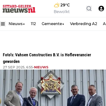
29
°C
Bewolkt
Nieuws
112
Gemeente
Verbreding A2
A
▼
▼
Foto's: Vahsen Constructies B.V. is Hofleverancier
geworden
27 SEP 2025, 6:55
•
NIEUWS