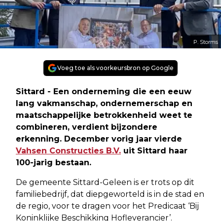
P. Storms
Voeg toe als voorkeursbron op Google
Sittard - Een onderneming die een eeuw
lang vakmanschap, ondernemerschap en
maatschappelijke betrokkenheid weet te
combineren, verdient bijzondere
erkenning. December vorig jaar vierde
Vahsen Constructies B.V.
uit Sittard haar
100-jarig bestaan.
De gemeente Sittard-Geleen is er trots op dit
familiebedrijf, dat diepgeworteld is in de stad en
de regio, voor te dragen voor het Predicaat ‘Bij
Koninklijke Beschikking Hofleverancier’.