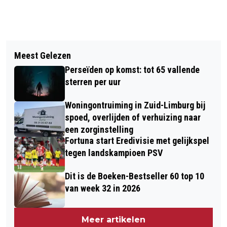
Vorig artikel
Volgend artikel
JUDITH BÜHLER GAAT ZICH OP
Meest Gelezen
VIDEO: BOUW DAF FABRIEK HOLTUM
CAMPAGNE TWEEDE
Perseïden op komst: tot 65 vallende
1965 1966
KAMERVERKIEZINGEN RICHTEN
sterren per uur
Woningontruiming in Zuid-Limburg bij
spoed, overlijden of verhuizing naar
een zorginstelling
Fortuna start Eredivisie met gelijkspel
tegen landskampioen PSV
Dit is de Boeken-Bestseller 60 top 10
van week 32 in 2026
Meer artikelen