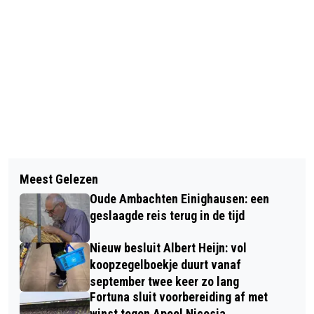
Vorig artikel
Volgend artikel
GEZAMENLIJKE LIJST GROENLINKS-
Meest Gelezen
NIEUWE AUTO ONBETAALBAAR VOOR
PVDA VOOR GEMEENTERAAD ECHT-
Oude Ambachten Einighausen: een
TWEE DERDE NEDERLANDERS
SUSTEREN
geslaagde reis terug in de tijd
Nieuw besluit Albert Heijn: vol
koopzegelboekje duurt vanaf
september twee keer zo lang
Fortuna sluit voorbereiding af met
winst tegen Apoel Nicosia