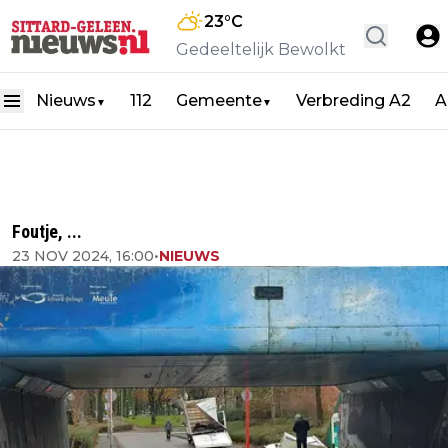
23
°C
Gedeeltelijk Bewolkt
Nieuws
112
Gemeente
Verbreding A2
A
▼
▼
Foutje, ...
23 NOV 2024, 16:00
•
NIEUWS