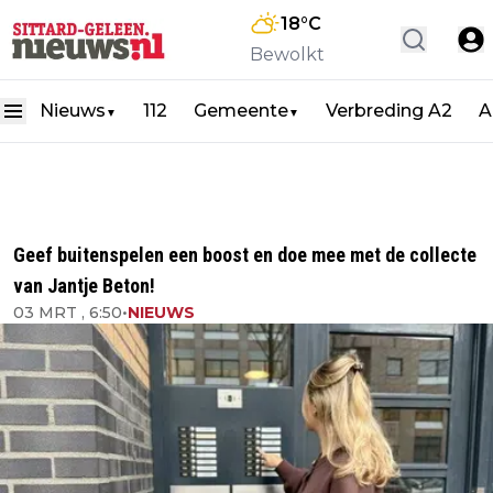
18
°C
Bewolkt
Nieuws
112
Gemeente
Verbreding A2
A
▼
▼
Geef buitenspelen een boost en doe mee met de collecte
van Jantje Beton!
03 MRT , 6:50
•
NIEUWS