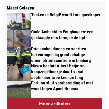
Volgend artikel
VIDEO: AFBRAAK VAN HET OUDE
Meest Gelezen
FSC AFTERMOVIE: VERRASSENDE
STADHUIS UIT 1869 VAN SITTARD
Tanken in België wordt fors goedkoper
ZEGE IN NIJMEGEN: HOOFDROL VOOR
IHATTAREN
Oude Ambachten Einighausen: een
geslaagde reis terug in de tijd
Drie aanhoudingen en veertien
bekeuringen bij grootschalige
criminaliteitscontrole in Limburg
Nieuw besluit Albert Heijn: vol
koopzegelboekje duurt vanaf
september twee keer zo lang
Fortuna sluit voorbereiding af met
winst tegen Apoel Nicosia
Meer artikelen