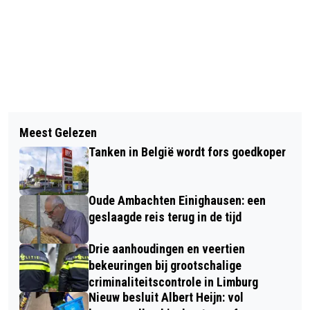
Vorig artikel
Volgend artikel
FIETSPAD TUSSEN SPORTZONE
Meest Gelezen
GILDE DE GRAVEN HEEFT VOOR DEZE
SITTARD EN DE BUURT LANDGRAAF
Tanken in België wordt fors goedkoper
CURSUSSEN NOG ENKELE PLEKKEN
KRIJGT VERLICHTING
VRIJ
Oude Ambachten Einighausen: een
geslaagde reis terug in de tijd
Drie aanhoudingen en veertien
bekeuringen bij grootschalige
criminaliteitscontrole in Limburg
Nieuw besluit Albert Heijn: vol