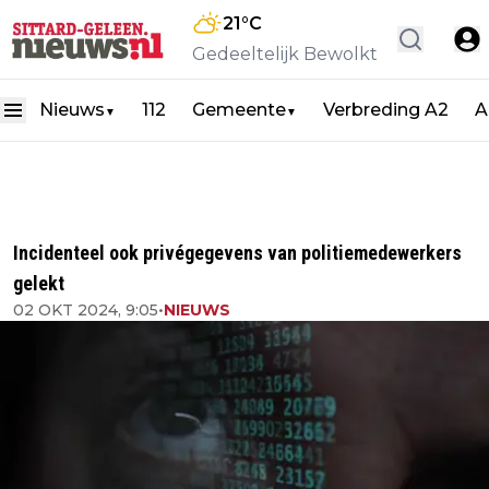
21
°C
Gedeeltelijk Bewolkt
Nieuws
112
Gemeente
Verbreding A2
A
▼
▼
Incidenteel ook privégegevens van politiemedewerkers
gelekt
02 OKT 2024, 9:05
•
NIEUWS