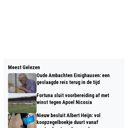
Vorig artikel
Volgend artikel
FORTUNA SITTARD VERLIEST VAN
Meest Gelezen
METEOROLOGISCHE HERFST START
N.E.C. NIJMEGEN
Oude Ambachten Einighausen: een
MET TROPISCHE HITTE
geslaagde reis terug in de tijd
Fortuna sluit voorbereiding af met
winst tegen Apoel Nicosia
Nieuw besluit Albert Heijn: vol
koopzegelboekje duurt vanaf