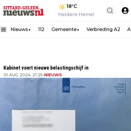
18
°C
Heldere Hemel
Nieuws
112
Gemeente
Verbreding A2
A
▼
▼
Kabinet voert nieuwe belastingschijf in
31 AUG 2024, 21:25
•
NIEUWS