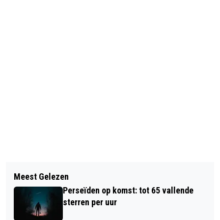
Vorig artikel
Volgend artikel
TAALPUNTEN IN ZIEKENHUIZEN
Meest Gelezen
FERRY SERVICES ON THE RIVER
ZUYDERLAND VOOR
Perseïden op komst: tot 65 vallende
MEUSE RESUMED FOR CYCLISTS AND
LAAGGELETTERDEN
sterren per uur
PEDESTRIANS