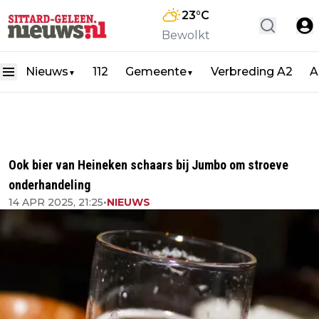
23
°C
Bewolkt
Nieuws
112
Gemeente
Verbreding A2
A
▼
▼
Ook bier van Heineken schaars bij Jumbo om stroeve
onderhandeling
14 APR 2025, 21:25
•
NIEUWS