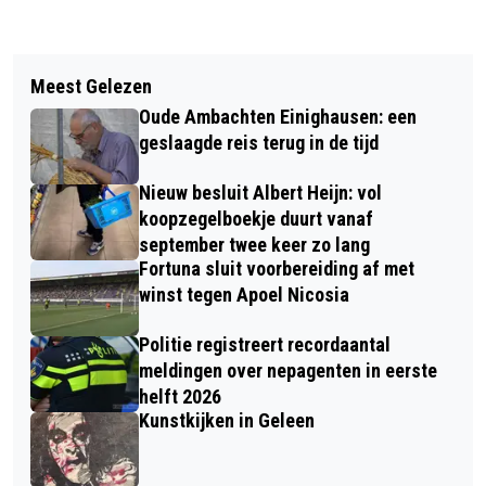
Vorig artikel
Volgend artikel
CURSUS BIJENPRODUCTEN BIJ GILDE
Meest Gelezen
FORTUNA VROUWEN PAKT DRIE
DE GRAVEN
Oude Ambachten Einighausen: een
PUNTEN IN VELSEN-ZUID
geslaagde reis terug in de tijd
Nieuw besluit Albert Heijn: vol
koopzegelboekje duurt vanaf
september twee keer zo lang
Fortuna sluit voorbereiding af met
winst tegen Apoel Nicosia
Politie registreert recordaantal
meldingen over nepagenten in eerste
helft 2026
Kunstkijken in Geleen