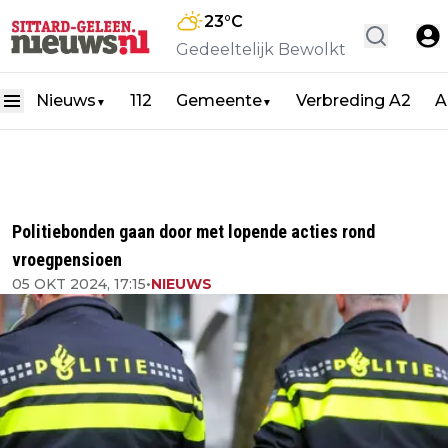
23
°C
Gedeeltelijk Bewolkt
Nieuws
112
Gemeente
Verbreding A2
A
▼
▼
Politiebonden gaan door met lopende acties rond
vroegpensioen
05 OKT 2024, 17:15
•
NIEUWS