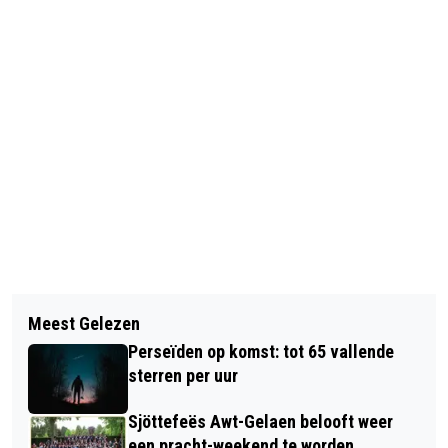
Vorig artikel
Volgend artikel
TECHNOLOGIECONFERENTIE BIG
Meest Gelezen
POLITIEBONDEN GAAN DOOR MET
SCIENCE BUSINESS FORUM 2026
Perseïden op komst: tot 65 vallende
LOPENDE ACTIES ROND
NAAR LIMBURG
sterren per uur
VROEGPENSIOEN
Sjöttefeës Awt-Gelaen belooft weer
een pracht-weekend te worden