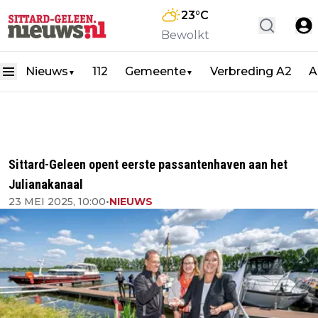
23
°C
Bewolkt
Nieuws
112
Gemeente
Verbreding A2
A
▼
▼
Sittard-Geleen opent eerste passantenhaven aan het
Julianakanaal
23 MEI 2025, 10:00
•
NIEUWS