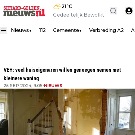
21
°C
Gedeeltelijk Bewolkt
Nieuws
112
Gemeente
Verbreding A2
A
▼
▼
VEH: veel huiseigenaren willen genoegen nemen met
kleinere woning
25 SEP 2024, 9:05
•
NIEUWS