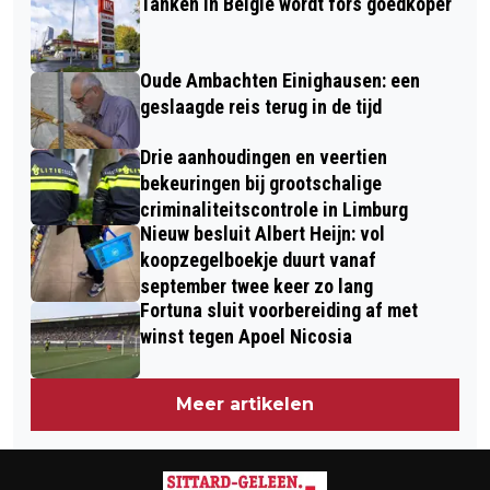
Tanken in België wordt fors goedkoper
JULIANAKANAAL
OPLOSSEN OPVANGCRISIS
Oude Ambachten Einighausen: een
geslaagde reis terug in de tijd
Drie aanhoudingen en veertien
bekeuringen bij grootschalige
criminaliteitscontrole in Limburg
Nieuw besluit Albert Heijn: vol
koopzegelboekje duurt vanaf
september twee keer zo lang
Fortuna sluit voorbereiding af met
winst tegen Apoel Nicosia
Meer artikelen