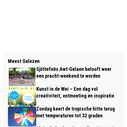
Vorig artikel
Volgend artikel
SINT JOEP MARKET
Meest Gelezen
MEER FAILLISSEMENTEN IN FEBRUARI
Sjöttefeës Awt-Gelaen belooft weer
een pracht-weekend te worden
Kunst in de Wei – Een dag vol
creativiteit, ontmoeting en inspiratie
Zondag keert de tropische hitte terug
met temperaturen tot 32 graden