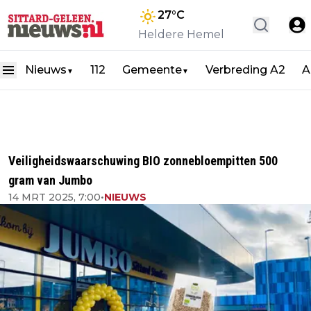
27
°C
Heldere Hemel
Nieuws
112
Gemeente
Verbreding A2
A
▼
▼
Veiligheidswaarschuwing BIO zonnebloempitten 500
gram van Jumbo
14 MRT 2025, 7:00
•
NIEUWS