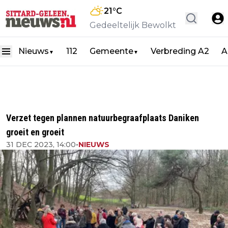
21
°C
Gedeeltelijk Bewolkt
Nieuws
112
Gemeente
Verbreding A2
A
▼
▼
Verzet tegen plannen natuurbegraafplaats Daniken
groeit en groeit
31 DEC 2023, 14:00
•
NIEUWS