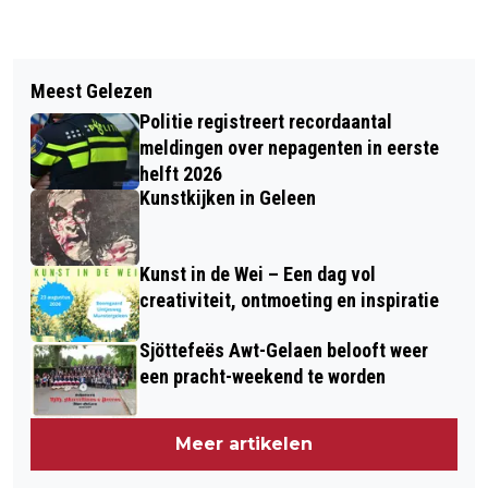
Vorig artikel
Volgend artikel
JAARWISSELING ONSTUIMIG MET
Meest Gelezen
VUURWERKDODE NEERITTER: POLITIE
WIND, ONWEER EN HAGEL IN HET
Politie registreert recordaantal
SPREEKT VAN ‘NOODLOTTIG
WESTEN
meldingen over nepagenten in eerste
ONGEVAL’
helft 2026
Kunstkijken in Geleen
Kunst in de Wei – Een dag vol
creativiteit, ontmoeting en inspiratie
Sjöttefeës Awt-Gelaen belooft weer
een pracht-weekend te worden
Meer artikelen