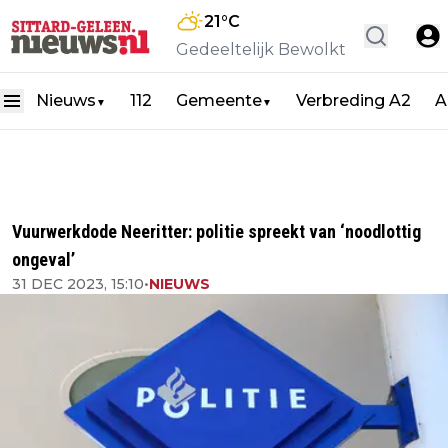
21
°C
Gedeeltelijk Bewolkt
Nieuws
112
Gemeente
Verbreding A2
A
▼
▼
Vuurwerkdode Neeritter: politie spreekt van ‘noodlottig
ongeval’
31 DEC 2023, 15:10
•
NIEUWS