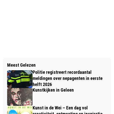
Vorig artikel
Volgend artikel
MOGELIJK SALMONELLABACTERIE IN
Meest Gelezen
VOLDOENDE DRINKWATER
JUMBO SALADE MANGO CURRY
Politie registreert recordaantal
BESCHIKBAAR IN LIMBURG
meldingen over nepagenten in eerste
helft 2026
Kunstkijken in Geleen
Kunst in de Wei – Een dag vol
creativiteit, ontmoeting en inspiratie