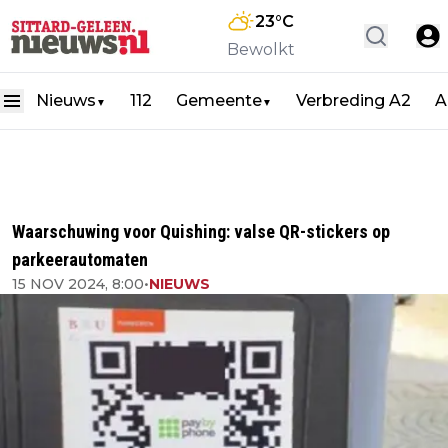
23
°C
Bewolkt
Nieuws
112
Gemeente
Verbreding A2
A
▼
▼
Waarschuwing voor Quishing: valse QR-stickers op
parkeerautomaten
15 NOV 2024, 8:00
•
NIEUWS