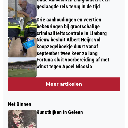
geslaagde reis terug in de tijd
Drie aanhoudingen en veertien
bekeuringen bij grootschalige
criminaliteitscontrole in Limburg
Nieuw besluit Albert Heijn: vol
koopzegelboekje duurt vanaf
september twee keer zo lang
Fortuna sluit voorbereiding af met
winst tegen Apoel Nicosia
Meer artikelen
Net Binnen
Kunstkijken in Geleen