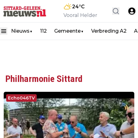
24
°C
Vooral Helder
Nieuws
112
Gemeente
Verbreding A2
A
▼
▼
Philharmonie Sittard
Echo046TV