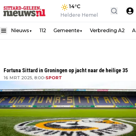
14
°C
Heldere Hemel
Nieuws
112
Gemeente
Verbreding A2
A
▼
▼
Fortuna Sittard in Groningen op jacht naar de heilige 35
16 MRT 2025, 8:00
•
SPORT