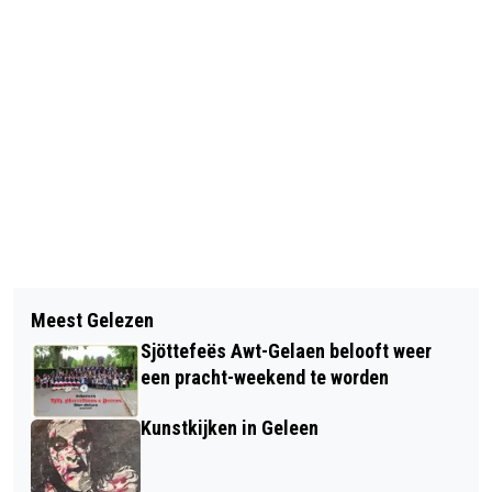
Vorig artikel
Volgend artikel
HET BROEDSEIZOEN IS BEGONNEN:
Meest Gelezen
LANDO NORRIS WINT EERSTE
HONDEN AAN DE LIJN
Sjöttefeës Awt-Gelaen belooft weer
FORMULE 1 GRAND PRIX VAN 2025,
een pracht-weekend te worden
MAX VERSTAPPEN TWEEDE
Kunstkijken in Geleen