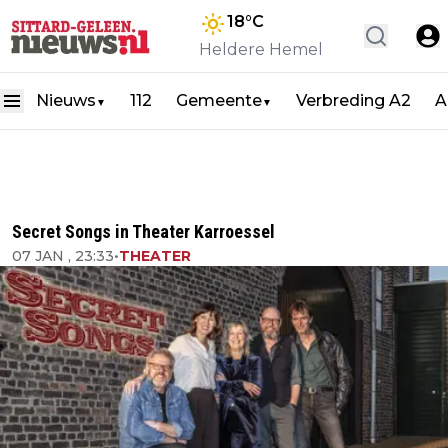
18
°C
Heldere Hemel
Nieuws
112
Gemeente
Verbreding A2
A
▼
▼
Secret Songs in Theater Karroessel
07 JAN , 23:33
•
THEATER