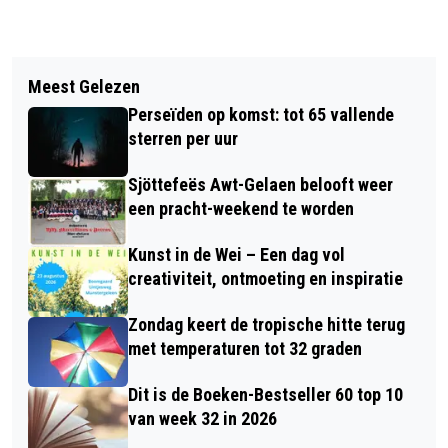
Vorig artikel
Volgend artikel
UPDATE: NACHTAFSLUITINGEN A2
Meest Gelezen
EEN KUNSTTENTOONSTELLING DIE
TUSSEN ST. JOOST EN BORN
Perseïden op komst: tot 65 vallende
NAGALMT IN MUSEUM VAN DE
VERSCHOVEN NAAR 19-18 JANUARI
sterren per uur
VROUW
Sjöttefeës Awt-Gelaen belooft weer
een pracht-weekend te worden
Kunst in de Wei – Een dag vol
creativiteit, ontmoeting en inspiratie
Zondag keert de tropische hitte terug
met temperaturen tot 32 graden
Dit is de Boeken-Bestseller 60 top 10
van week 32 in 2026