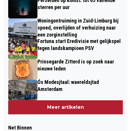
Perseïden op komst: tot 65 vallende
sterren per uur
Woningontruiming in Zuid-Limburg bij
spoed, overlijden of verhuizing naar
een zorginstelling
Fortuna start Eredivisie met gelijkspel
tegen landskampioen PSV
Prinsegarde Zitterd is op zoek naar
nieuwe leden
Ós Modesjtaal: waereldsjtad
Amsterdam
Meer artikelen
Net Binnen