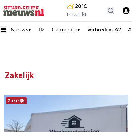
20
°C
Bewolkt
Nieuws
112
Gemeente
Verbreding A2
A
▼
▼
Zakelijk
Zakelijk