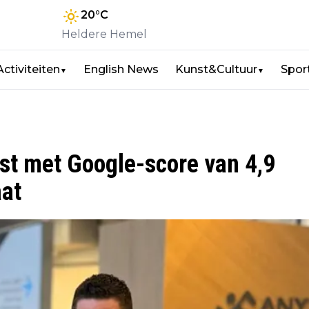
20
°C
Heldere Hemel
Activiteiten
English News
Kunst&Cultuur
Spor
▼
▼
jst met Google-score van 4,9
aat