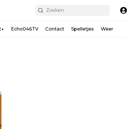
t
Echo046TV
Contact
Spelletjes
Weer
▼