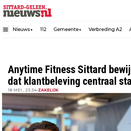
Nieuws
112
Gemeente
Verbreding A2
▼
▼
Anytime Fitness Sittard bewi
dat klantbeleving centraal st
18 MEI , 23:34
•
ZAKELIJK