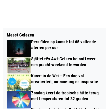
Vorig artikel
Volgend artikel
VIDEO: DE KOLLENBERG
Meest Gelezen
RWM STROOIT ZOUT TIJDENS WARM
Perseïden op komst: tot 65 vallende
WEER
sterren per uur
Sjöttefeës Awt-Gelaen belooft weer
een pracht-weekend te worden
Kunst in de Wei – Een dag vol
creativiteit, ontmoeting en inspiratie
Zondag keert de tropische hitte terug
met temperaturen tot 32 graden