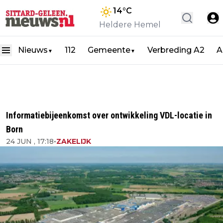
14
°C
Heldere Hemel
Nieuws
112
Gemeente
Verbreding A2
A
▼
▼
Informatiebijeenkomst over ontwikkeling VDL-locatie in
Born
24 JUN , 17:18
•
ZAKELIJK