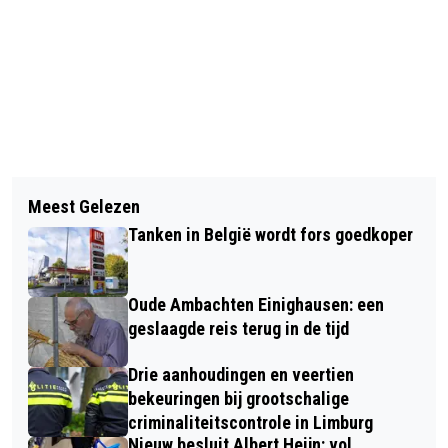
Vorig artikel
Volgend artikel
NIEUWE ENTERTAINMENT TRENDS:
Meest Gelezen
MEER WONINGINBRAKEN RICHTING
VANUIT SITTARD-GELEEN NAAR
Tanken in België wordt fors goedkoper
ZOMERVAKANTIE: POLITIE
AMSTERDAM VOOR EEN UNIEK UITJE
WAARSCHUWT BEWONERS
Oude Ambachten Einighausen: een
geslaagde reis terug in de tijd
Drie aanhoudingen en veertien
bekeuringen bij grootschalige
criminaliteitscontrole in Limburg
Nieuw besluit Albert Heijn: vol