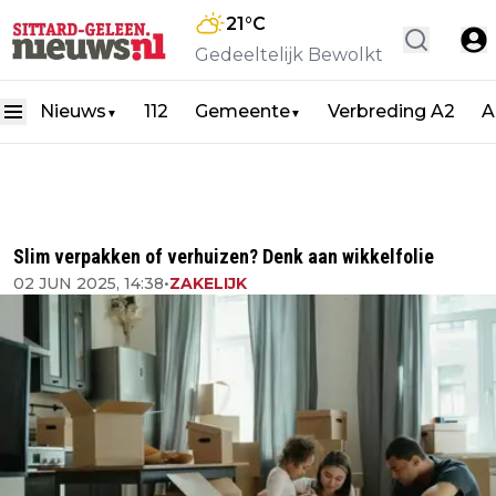
21
°C
Gedeeltelijk Bewolkt
Nieuws
112
Gemeente
Verbreding A2
A
▼
▼
Slim verpakken of verhuizen? Denk aan wikkelfolie
02 JUN 2025, 14:38
•
ZAKELIJK