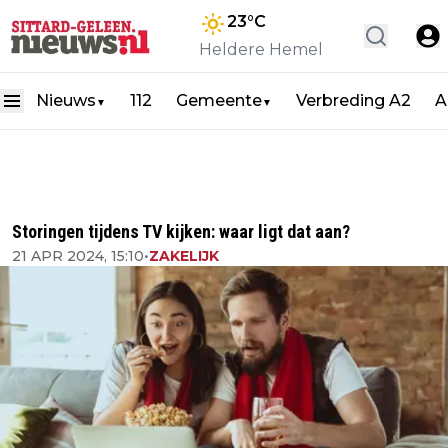
23
°C
Heldere Hemel
Nieuws
112
Gemeente
Verbreding A2
A
▼
▼
Storingen tijdens TV kijken: waar ligt dat aan?
21 APR 2024, 15:10
•
ZAKELIJK