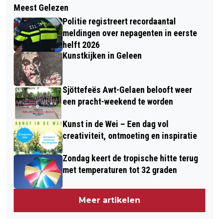
HUMOR IN SITTARD - MEI 2024
Meest Gelezen
FORTUNA VROUWEN WINT IN
Politie registreert recordaantal
ROTTERDAM OPNIEUW VAN
meldingen over nepagenten in eerste
EXCELSIOR: 2-4
helft 2026
Kunstkijken in Geleen
Sjöttefeës Awt-Gelaen belooft weer
een pracht-weekend te worden
Kunst in de Wei – Een dag vol
creativiteit, ontmoeting en inspiratie
Zondag keert de tropische hitte terug
met temperaturen tot 32 graden
Meer artikelen