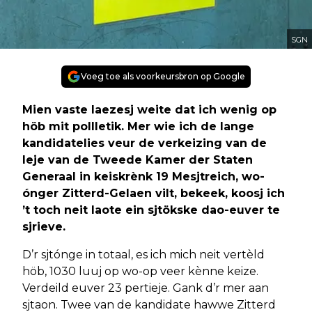
SGN
Voeg toe als voorkeursbron op Google
Mien vaste laezesj weite dat ich wenig op
höb mit pollletik. Mer wie ich de lange
kandidatelies veur de verkeizing van de
leje van de Tweede Kamer der Staten
Generaal in keiskrènk 19 Mesjtreich, wo-
ónger Zitterd-Gelaen vilt, bekeek, koosj ich
’t toch neit laote ein sjtökske dao-euver te
sjrieve.
D’r sjtónge in totaal, es ich mich neit vertèld
höb, 1030 luuj op wo-op veer kènne keize.
Verdeild euver 23 pertieje. Gank d’r mer aan
sjtaon. Twee van de kandidate hawwe Zitterd