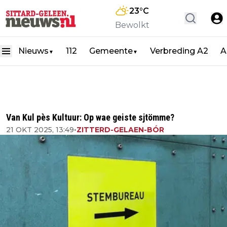
23
°C
Bewolkt
Nieuws
112
Gemeente
Verbreding A2
A
▼
▼
Van Kul pès Kultuur: Op wae geiste sjtömme?
21 OKT 2025, 13:49
•
ZITTERD-GELAEN-BÓR