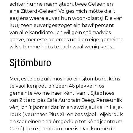
achter hunne naam sjtaon, twee Gelaen en
eine Zitterd-Gelaen! Volges mich mótte die ’t
eesj èns waere euver hun woon-plaatsj. Die vief
luuj zeen euveriges zoget ein hawf percent
van alle kandidate. Ich wil gein sjtömadvies
gaeve, mer este op emes uit dien eige gemeinte
wils sjtömme höbs te toch waal wenig keus…
Sjtömburo
Mer, es te op zuik mós nao ein sjtömburo, kèns
te väöl kenj oet: d’r zeen 46 plekke in ós
gemeinte wo me haer kènt: van ’t Sjtadhoes
van Zitterd pès Café Aurora in Beeg. Perseunlik
vènj ich ’t jaomer dat ‘mien awd sjeulke’ in Leije-
rouk ( veurhaer Pius XII en basissjool Leijebrouk
en saer einen tied ómgeduip tot kèndjcentrum
Carré) gein sjtömburo mee is. Dao koume de