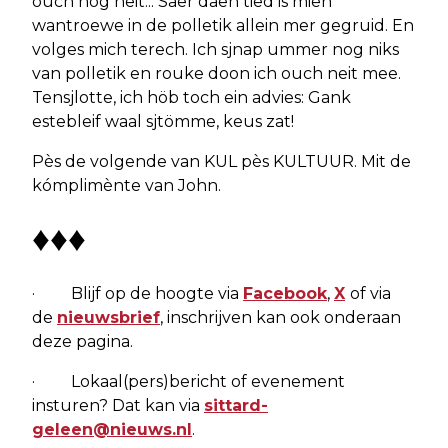
ouch nog neit... Saer daen tied is mien
wantroewe in de polletik allein mer gegruid. En
volges mich terech. Ich sjnap ummer nog niks
van polletik en rouke doon ich ouch neit mee.
Tensjlotte, ich höb toch ein advies: Gank
estebleif waal sjtömme, keus zat!
Pès de volgende van KUL pès KULTUUR. Mit de
kómplimènte van John.
♦♦♦
· Blijf op de hoogte via
Facebook
,
X
of via
de
nieuwsbrief
, inschrijven kan ook onderaan
deze pagina.
· Lokaal(pers)bericht of evenement
insturen? Dat kan via
sittard-
geleen@nieuws.nl
.