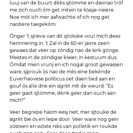
luuj van de buurt dèks sjtömme en daonao tróf
me zich ouch óm get mitein te klasje-neiere.
Noe mót ich mer aafwachte of ich nog get
naobere taegekóm.
Ónger ’t sjrieve van dit sjtökske voul mich dees
herinnering in: ‘t Zal in de 60-er jaore zeen
gewaes dat veer op zóndig nao de kirk gónge.
Meistes in de zóndigse kleier, in kestuum dus.
Ómdat mien vrunj en ich nogal groot gewassen
ware, sjprouk ós nao de mès eine bekènde
Euverhaovese politicus oet daen tied aan en
gouf ós alle drie ein sigrèt mit de weurd: “Es
geer gaot sjtömme, dènk geer dan ouch aan
mich?”
Veer begrepe häöm eesj neit, mer sjtouke de
sigrèt bie ós en leipe door. Veer ware nog gein
zösteen en wóste niks van polletik en roukde