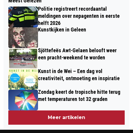
Meest Gelezen
LANDELIJKE EXPERTS ADVISEREN
BIBLIOTHEEK DE DOMIJNEN:
Politie registreert recordaantal
OMGEVINGSONDERZOEK NA
MICHELANGELO, GEZONDHEID EN
meldingen over nepagenten in eerste
CHEMELOT-INCIDENT ZONDAG
helft 2026
ROUW
Kunstkijken in Geleen
Sjöttefeës Awt-Gelaen belooft weer
een pracht-weekend te worden
Kunst in de Wei – Een dag vol
creativiteit, ontmoeting en inspiratie
Zondag keert de tropische hitte terug
met temperaturen tot 32 graden
Meer artikelen