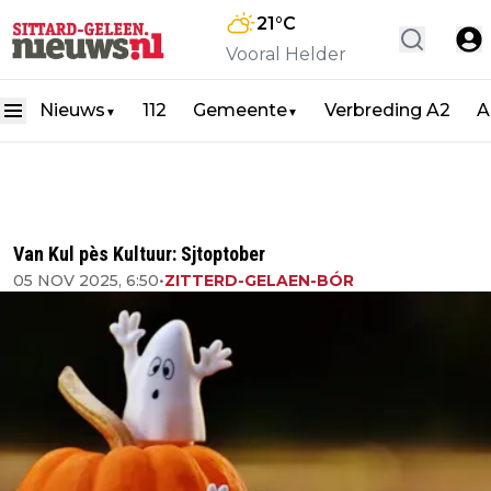
21
°C
Vooral Helder
Nieuws
112
Gemeente
Verbreding A2
A
▼
▼
Van Kul pès Kultuur: Sjtoptober
05 NOV 2025, 6:50
•
ZITTERD-GELAEN-BÓR