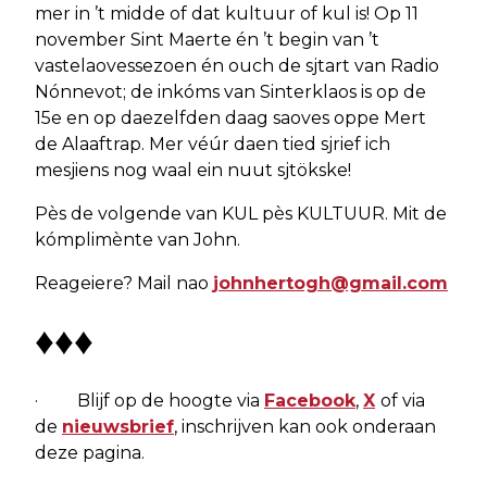
mer in ’t midde of dat kultuur of kul is! Op 11
november Sint Maerte én ’t begin van ’t
vastelaovessezoen én ouch de sjtart van Radio
Nónnevot; de inkóms van Sinterklaos is op de
15e en op daezelfden daag saoves oppe Mert
de Alaaftrap. Mer véúr daen tied sjrief ich
mesjiens nog waal ein nuut sjtökske!
Pès de volgende van KUL pès KULTUUR. Mit de
kómplimènte van John.
Reageiere? Mail nao
johnhertogh@gmail.com
♦♦♦
· Blijf op de hoogte via
Facebook
,
X
of via
de
nieuwsbrief
, inschrijven kan ook onderaan
deze pagina.