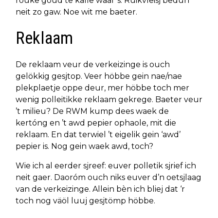
rouke goud te kalle waal ‘s: Ruikvleisj bedurf
neit zo gaw. Noe wit me baeter.
Reklaam
De reklaam veur de verkeizinge is ouch
gelökkig gesjtop. Veer höbbe gein nae/nae
plekplaetje oppe deur, mer höbbe toch mer
wenig polleitikke reklaam gekrege. Baeter veur
’t milieu? De RWM kump dees waek de
kertóng en ’t awd pepier ophaole, mit die
reklaam. En dat terwiel ’t eigelik gein ‘awd’
pepier is. Nog gein waek awd, toch?
Wie ich al eerder sjreef: euver polletik sjrief ich
neit gaer. Daoróm ouch niks euver d’n oetsjlaag
van de verkeizinge. Allein bèn ich bliej dat ‘r
toch nog väöl luuj gesjtömp höbbe.