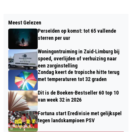
Vorig artikel
Volgend artikel
BIG BAND BEEG PRESENTEERT EEN
Meest Gelezen
POPPY-DAY: HET ELFDE UUR OP DE
BIJZONDER CONCERT MET SOLISTEN
Perseïden op komst: tot 65 vallende
ELFDE DAG VAN DE ELFDE MAAND
GÉ TITULAER EN ELLEN BLIEK
sterren per uur
Woningontruiming in Zuid-Limburg bij
spoed, overlijden of verhuizing naar
een zorginstelling
Zondag keert de tropische hitte terug
met temperaturen tot 32 graden
Dit is de Boeken-Bestseller 60 top 10
van week 32 in 2026
Fortuna start Eredivisie met gelijkspel
tegen landskampioen PSV