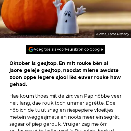
Alexas_Fotos Pixabay
Voeg toe als voorkeursbron op Google
Oktober is gesjtop. En mit rouke bèn al
jaore geleje gesjtop, naodat miene awdste
zoon oppe legere sjool lès euver rouke haw
gehad.
Hae koum thoes mit de zin: van Pap höbbe veer
neit lang, dae rouk toch ummer sigrètte. Doe
höb ich de tuut shag en riespepiere vloeitjes
metein weggesjmete en noots meer ein segrèt,
segaar of piep gerouk. Vruiger zag me óm