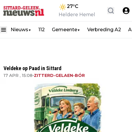
27
°C
Heldere Hemel
Nieuws
112
Gemeente
Verbreding A2
A
▼
▼
Veldeke op Paad in Sittard
17 APR , 15:08
•
ZITTERD-GELAEN-BÓR