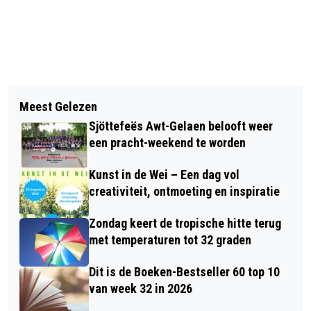
Vorig artikel
Volgend artikel
VAN KUL PÈS KULTUUR, ‘N SJTÖKSKE
Meest Gelezen
MICHEL VAN DIJKE STOPT NA 12
ZITTESJ VAN MICH VEUR UCH: APRIL
Sjöttefeës Awt-Gelaen belooft weer
JAAR ALS BAANCOMMISSARIS
DEIT WAAT ‘R WIL
een pracht-weekend te worden
WIELERBAAN GELEEN
Kunst in de Wei – Een dag vol
creativiteit, ontmoeting en inspiratie
Zondag keert de tropische hitte terug
met temperaturen tot 32 graden
Dit is de Boeken-Bestseller 60 top 10
van week 32 in 2026