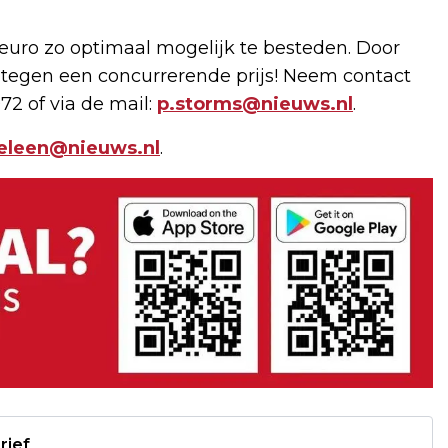
uro zo optimaal mogelijk te besteden. Door
 tegen een concurrerende prijs! Neem contact
72 of via de mail:
p.storms@nieuws.nl
.
geleen@nieuws.nl
.
rief