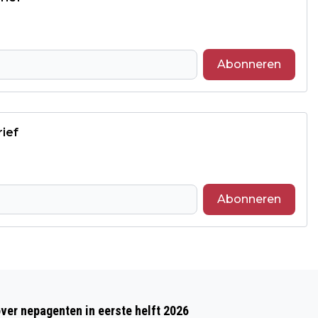
Abonneren
rief
Abonneren
Volgend artikel
PRINS MIKE I EN PRINSES JAIMY
over nepagenten in eerste helft 2026