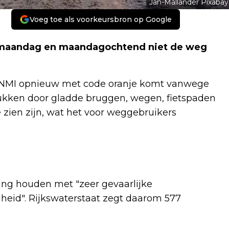
Jan-Mallander Pixabay
Voeg toe als voorkeursbron op Google
 maandag en maandagochtend niet de weg
 KNMI opnieuw met code oranje komt vanwege
elukken door gladde bruggen, wegen, fietspaden
 zien zijn, wat het voor weggebruikers
ng houden met "zeer gevaarlijke
heid". Rijkswaterstaat zegt daarom 577