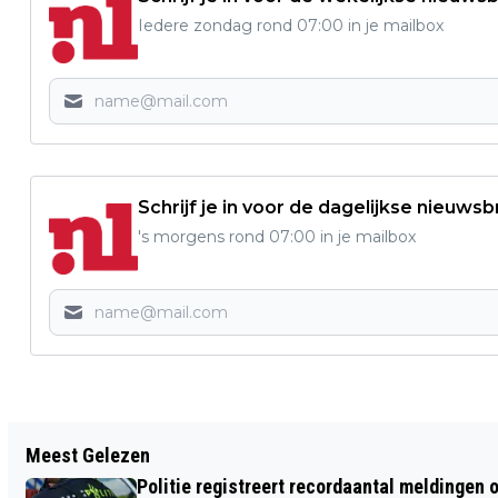
Iedere zondag rond 07:00 in je mailbox
Schrijf je in voor de dagelijkse nieuwsb
's morgens rond 07:00 in je mailbox
Vorig artikel
Meest Gelezen
INTERACTIEVE LEZING OVER CARNAVAL
Politie registreert recordaantal meldingen 