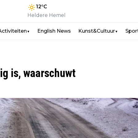
12
°C
Heldere Hemel
Activiteiten
English News
Kunst&Cultuur
Spor
▼
▼
dig is, waarschuwt