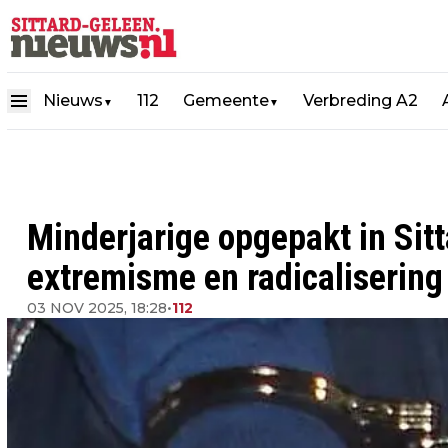
Nieuws
112
Gemeente
Verbreding A2
▼
▼
Minderjarige opgepakt in Sit
extremisme en radicalisering
03 NOV 2025, 18:28
•
112