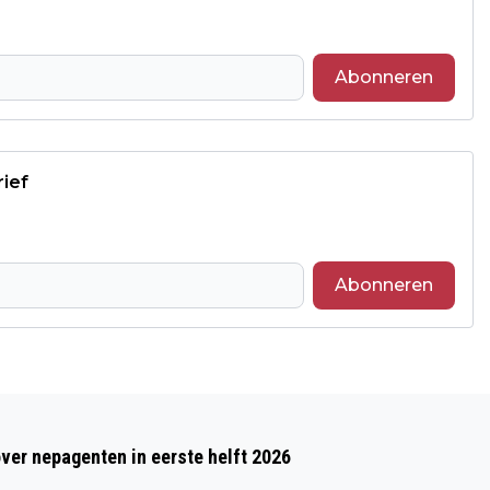
Abonneren
rief
Abonneren
Volgend artikel
STUDIEMIDDAG OVER ‘HET ZONNELIED’
over nepagenten in eerste helft 2026
VAN SINT FRANCISCUS