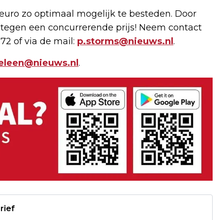
uro zo optimaal mogelijk te besteden. Door
 tegen een concurrerende prijs! Neem contact
72 of via de mail:
p.storms@nieuws.nl
.
geleen@nieuws.nl
.
rief