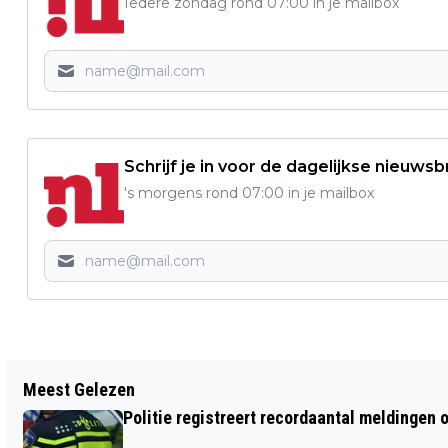
Iedere zondag rond 07:00 in je mailbox
Schrijf je in voor de dagelijkse nieuwsb
's morgens rond 07:00 in je mailbox
Vorig artikel
Meest Gelezen
VIDEO: DORPSFILM BORN 1957
Politie registreert recordaantal meldingen 