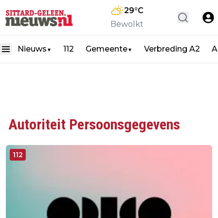
29
°C
Bewolkt
Nieuws
112
Gemeente
Verbreding A2
A
▼
▼
Autoriteit Persoonsgegevens
112