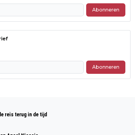
Abonneren
rief
Abonneren
Volgend artikel
KINDEREN VANAF 2027 GRATIS MET OV,
reis terug in de tijd
KORTING 65-PLUSSERS VERDWIJNT