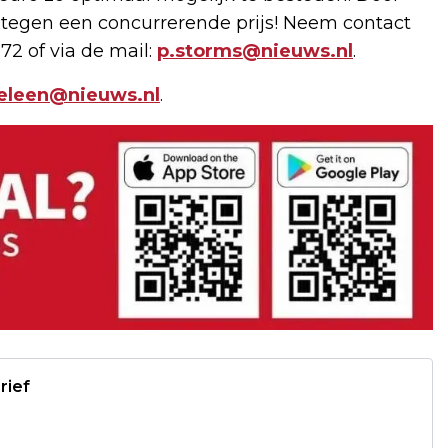
 tegen een concurrerende prijs! Neem contact
72 of via de mail:
p.storms@nieuws.nl
.
geleen@nieuws.nl
.
rief