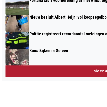
Fortuna sluit voorbereiding af met winst te
Nieuw besluit Albert Heijn: vol koopzegelb
Politie registreert recordaantal meldingen 
Kunstkijken in Geleen
Meer a