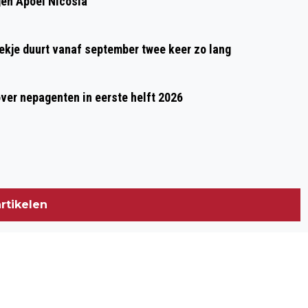
gen Apoel Nicosia
oekje duurt vanaf september twee keer zo lang
over nepagenten in eerste helft 2026
rtikelen