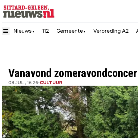
Nieuws
112
Gemeente
Verbreding A2
▼
▼
Vanavond zomeravondconcert
08 JUL , 16:26
•
CULTUUR