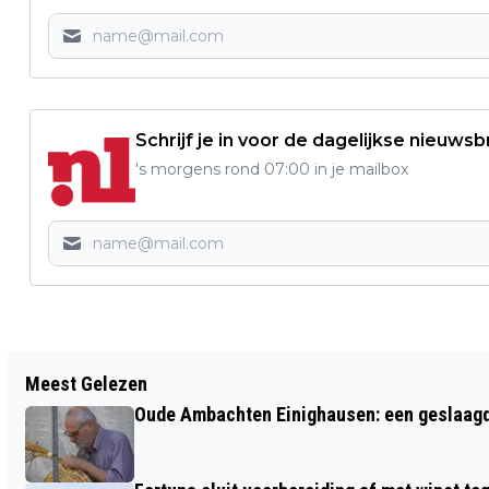
Schrijf je in voor de dagelijkse nieuwsb
's morgens rond 07:00 in je mailbox
Vorig artikel
Meest Gelezen
UPDATE: OEFENWEDSTRIJD FORTUNA
Oude Ambachten Einighausen: een geslaagde 
SITTARD – KRC GENK BIJ EINDSE BOYS
IS VERVROEGD!