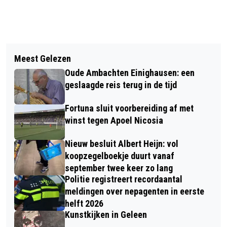
Vorig artikel
Volgend artikel
VANAVOND ZOMERAVONDCONCERT
Meest Gelezen
HUBNER KOPT FORTUNA SITTARD
KOOR SOUND '70 IN OVERHOVEN
Oude Ambachten Einighausen: een
NAAR DE WINST TEGEN LIERSE SK
geslaagde reis terug in de tijd
Fortuna sluit voorbereiding af met
winst tegen Apoel Nicosia
Nieuw besluit Albert Heijn: vol
koopzegelboekje duurt vanaf
september twee keer zo lang
Politie registreert recordaantal
meldingen over nepagenten in eerste
helft 2026
Kunstkijken in Geleen