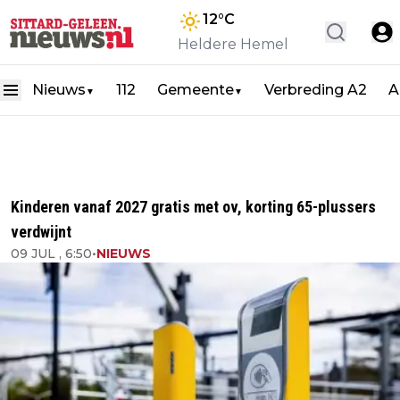
12
°C
Heldere Hemel
Nieuws
112
Gemeente
Verbreding A2
A
▼
▼
Kinderen vanaf 2027 gratis met ov, korting 65-plussers
verdwijnt
09 JUL , 6:50
•
NIEUWS