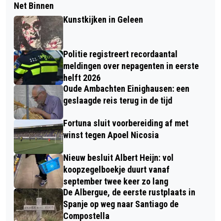
Net Binnen
Kunstkijken in Geleen
Politie registreert recordaantal
meldingen over nepagenten in eerste
helft 2026
Oude Ambachten Einighausen: een
geslaagde reis terug in de tijd
Fortuna sluit voorbereiding af met
winst tegen Apoel Nicosia
Nieuw besluit Albert Heijn: vol
koopzegelboekje duurt vanaf
september twee keer zo lang
De Albergue, de eerste rustplaats in
Spanje op weg naar Santiago de
Compostella