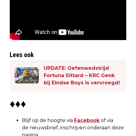
Lees ook
UPDATE: Oefenwedstrijd
Fortuna Sittard – KRC Genk
bij Eindse Boys is vervroegd!
♦♦♦
Blijf op de hoogte via
Facebook
of via
de nieuwsbrief, inschrijven onderaan deze
pagina.