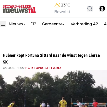
23
°C
Bewolkt
Nieuws
112
Gemeente
Verbreding A2
A
▼
▼
Hubner kopt Fortuna Sittard naar de winst tegen Lierse
SK
09 JUL , 6:55
•
FORTUNA SITTARD