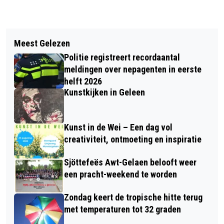
Vorig artikel
Volgend artikel
KINDEREN VANAF 2027 GRATIS MET
Meest Gelezen
HISTORISCHE PRIMEUR VOOR ZLF:
OV, KORTING 65-PLUSSERS
Politie registreert recordaantal
EEN WISSELTROFEE
VERDWIJNT
meldingen over nepagenten in eerste
helft 2026
Kunstkijken in Geleen
Kunst in de Wei – Een dag vol
creativiteit, ontmoeting en inspiratie
Sjöttefeës Awt-Gelaen belooft weer
een pracht-weekend te worden
Zondag keert de tropische hitte terug
met temperaturen tot 32 graden