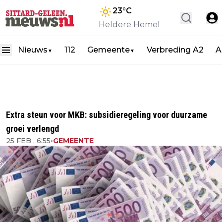
23
°C
Heldere Hemel
Nieuws
112
Gemeente
Verbreding A2
A
▼
▼
Extra steun voor MKB: subsidieregeling voor duurzame
groei verlengd
25 FEB , 6:55
•
GEMEENTE