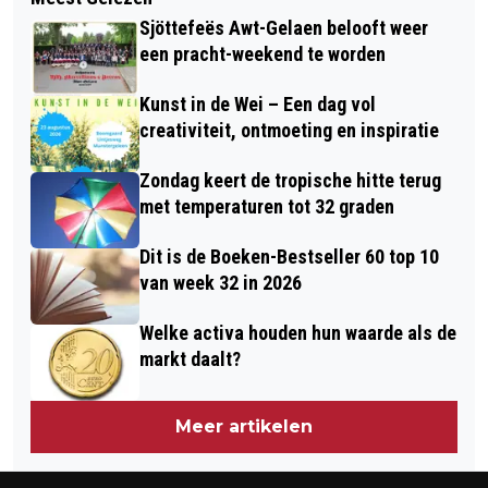
OPROEP WATERSCHAP LIMBURG OM
SAMENWERKEN MET TRENDBREUK
Sjöttefeës Awt-Gelaen belooft weer
TIJDIG TE SNOEIEN
een pracht-weekend te worden
Kunst in de Wei – Een dag vol
creativiteit, ontmoeting en inspiratie
Zondag keert de tropische hitte terug
met temperaturen tot 32 graden
Dit is de Boeken-Bestseller 60 top 10
van week 32 in 2026
Welke activa houden hun waarde als de
markt daalt?
Meer artikelen