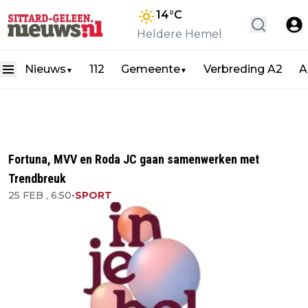
14
°C
Heldere Hemel
Nieuws
112
Gemeente
Verbreding A2
A
▼
▼
Fortuna, MVV en Roda JC gaan samenwerken met
Trendbreuk
25 FEB , 6:50
•
SPORT