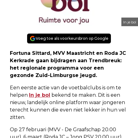
In je bol
Voeg toe als voorkeursbron op Google
Fortuna Sittard, MVV Maastricht en Roda JC
Kerkrade gaan bijdragen aan Trendbreuk:
het regionale programma voor een
gezonde Zuid-Limburgse jeugd.
Een eerste actie van de voetbalclubs is om te
helpen
In je bol
bekend te maken. Dit is een
nieuw, landelijk online platform waar jongeren
terecht kunnen die even niet lekker in hun vel
zitten.
Op 27 februari (MVV - De Graafschap 20.00
uur), 6 maart (Roda JC – Jong PSV 20.00 uur)