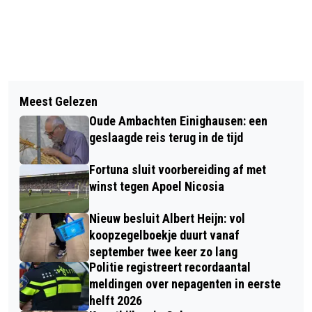
Vorig artikel
Volgend artikel
VAN KUL PÈS KULTUUR, EIN
Meest Gelezen
EXTRA STEUN VOOR MKB:
SJTÖKSKE ZITTESJ VAN MICH VEUR
Oude Ambachten Einighausen: een
SUBSIDIEREGELING VOOR DUURZAME
UCH: BIEGEKÓMME?
geslaagde reis terug in de tijd
GROEI VERLENGD
Fortuna sluit voorbereiding af met
winst tegen Apoel Nicosia
Nieuw besluit Albert Heijn: vol
koopzegelboekje duurt vanaf
september twee keer zo lang
Politie registreert recordaantal
meldingen over nepagenten in eerste
helft 2026