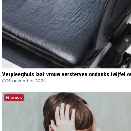
Verpleeghuis laat vrouw versterven ondanks twijfel o
05 november 2024
Nieuws