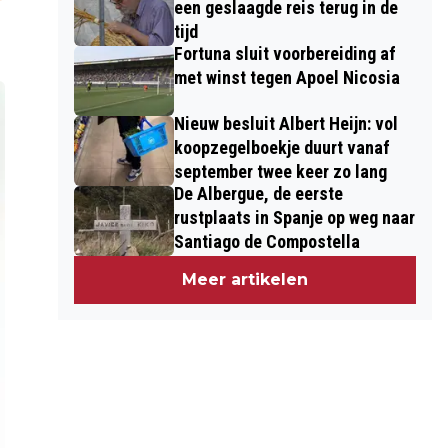
een geslaagde reis terug in de
tijd
Fortuna sluit voorbereiding af
met winst tegen Apoel Nicosia
Nieuw besluit Albert Heijn: vol
koopzegelboekje duurt vanaf
september twee keer zo lang
De Albergue, de eerste
rustplaats in Spanje op weg naar
Santiago de Compostella
Meer artikelen