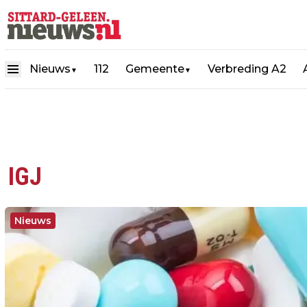
Nieuws
112
Gemeente
Verbreding A2
▼
▼
IGJ
Nieuws