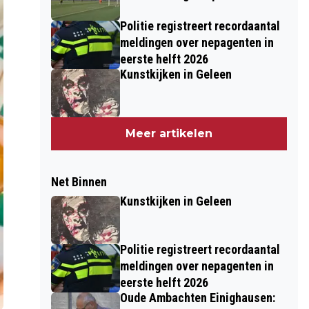
Politie registreert recordaantal
meldingen over nepagenten in
eerste helft 2026
Kunstkijken in Geleen
Meer artikelen
Net Binnen
Kunstkijken in Geleen
Politie registreert recordaantal
meldingen over nepagenten in
eerste helft 2026
Oude Ambachten Einighausen: