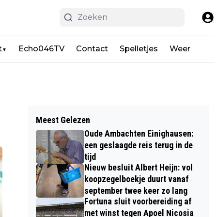
t
Echo046TV
Contact
Spelletjes
Weer
▼
Meest Gelezen
Oude Ambachten Einighausen:
een geslaagde reis terug in de
tijd
Nieuw besluit Albert Heijn: vol
koopzegelboekje duurt vanaf
september twee keer zo lang
Fortuna sluit voorbereiding af
met winst tegen Apoel Nicosia