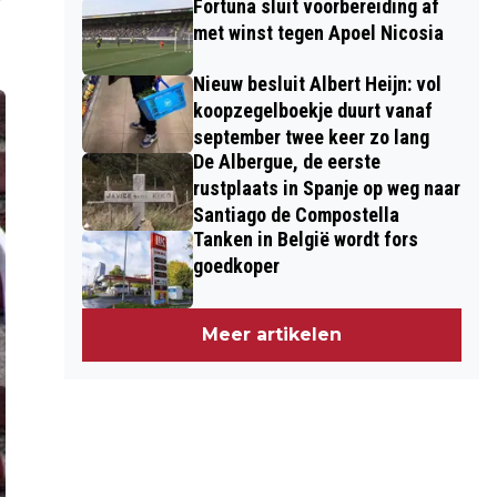
Fortuna sluit voorbereiding af
met winst tegen Apoel Nicosia
Nieuw besluit Albert Heijn: vol
koopzegelboekje duurt vanaf
september twee keer zo lang
De Albergue, de eerste
rustplaats in Spanje op weg naar
Santiago de Compostella
Tanken in België wordt fors
goedkoper
Meer artikelen