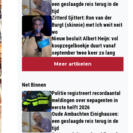
een geslaagde reis terug in de
tijd
Zitterd Sjittert: Ron van der
Burgt (skinnie) met Ich weit neit
wo
Nieuw besluit Albert Heijn: vol
koopzegelboekje duurt vanaf
september twee keer zo lang
Meer artikelen
Net Binnen
Politie registreert recordaantal
meldingen over nepagenten in
eerste helft 2026
Oude Ambachten Einighausen:
een geslaagde reis terug in de
tijd