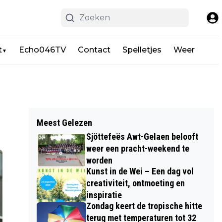
t
Echo046TV
Contact
Spelletjes
Weer
▼
Meest Gelezen
Sjöttefeës Awt-Gelaen belooft
weer een pracht-weekend te
worden
Kunst in de Wei – Een dag vol
creativiteit, ontmoeting en
inspiratie
Zondag keert de tropische hitte
terug met temperaturen tot 32