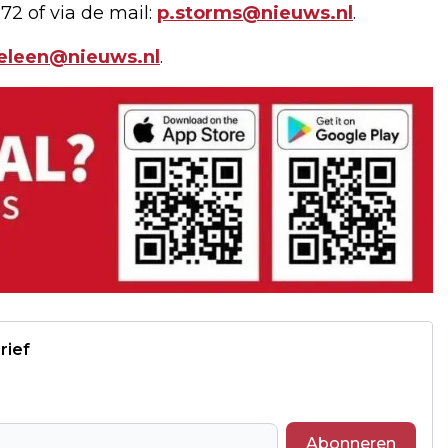
72 of via de mail:
p.storms@nieuws.nl
.
geleen@nieuws.nl
.
rief
Abonneren