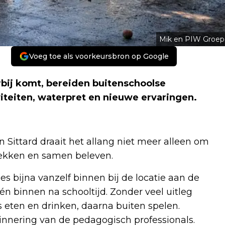
Mik en PIW Groep
Voeg toe als voorkeursbron op Google
bij komt, bereiden buitenschoolse
viteiten, waterpret en nieuwe ervaringen.
n Sittard draait het allang niet meer alleen om
dekken en samen beleven.
bijna vanzelf binnen bij de locatie aan de
n binnen na schooltijd. Zonder veel uitleg
s eten en drinken, daarna buiten spelen.
rinnering van de pedagogisch professionals.