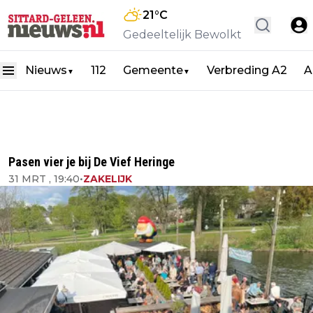
21
°C
Gedeeltelijk Bewolkt
Nieuws
112
Gemeente
Verbreding A2
A
▼
▼
Pasen vier je bij De Vief Heringe
31 MRT , 19:40
•
ZAKELIJK