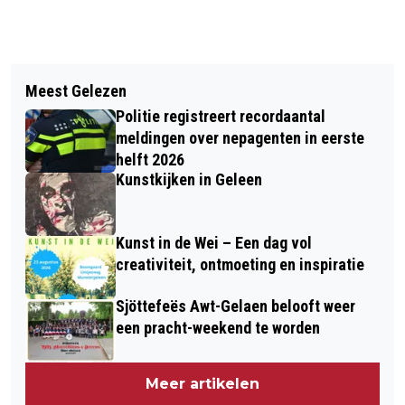
Vorig artikel
Volgend artikel
FORTUNA SITTARD LEGT IHATTAREN
Meest Gelezen
DE LEUKSTE 1 APRIL GRAPPEN VAN
SEIZOEN LANGER VAST
Politie registreert recordaantal
2026
meldingen over nepagenten in eerste
helft 2026
Kunstkijken in Geleen
Kunst in de Wei – Een dag vol
creativiteit, ontmoeting en inspiratie
Sjöttefeës Awt-Gelaen belooft weer
een pracht-weekend te worden
Meer artikelen