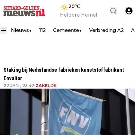
20
°C
Heldere Hemel
Nieuws
112
Gemeente
Verbreding A2
A
▼
▼
Staking bij Nederlandse fabrieken kunststoffabrikant
Envalior
22 JAN , 23:42
•
ZAKELIJK