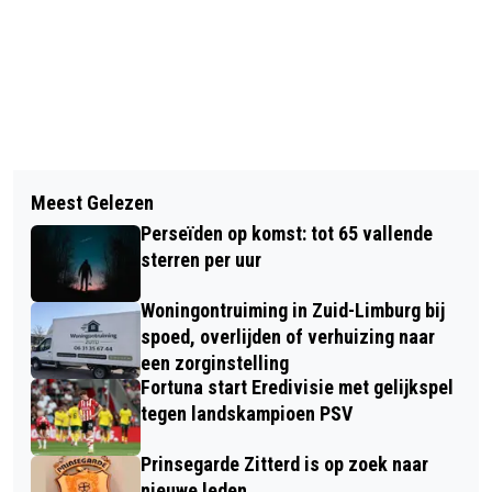
Vorig artikel
Volgend artikel
TWEE ARRESTATIES IN GELEEN OP
Meest Gelezen
VAN SITTARD TOT ZOETERMEER:
VERDENKING WAPEN EN MUNITIE WET
Perseïden op komst: tot 65 vallende
JONGEREN BUNDELEN KRACHTEN
EN OPIUMWET
sterren per uur
VOOR EEN WATERPUT IN ZUID-AFRIKA
Woningontruiming in Zuid-Limburg bij
spoed, overlijden of verhuizing naar
een zorginstelling
Fortuna start Eredivisie met gelijkspel
tegen landskampioen PSV
Prinsegarde Zitterd is op zoek naar
nieuwe leden