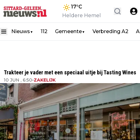
17
°C
Heldere Hemel
Nieuws
112
Gemeente
Verbreding A2
A
▼
▼
Trakteer je vader met een speciaal uitje bij Tasting Wines
10 JUN , 6:50
•
ZAKELIJK