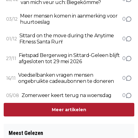
van mich veur uch: Biegekómme?
Meer mensen komen in aanmerking voor
0
03/12
huurtoeslag
Sittard on the move during the Anytime
0
01/12
Fitness Santa Run!
Fietspad Bergerweg in Sittard-Geleen blijft
0
27/11
afgesloten tot 29 mei 2026
Voedselbanken vragen mensen
0
16/11
ongebruikte cadeaubonnen te doneren
Zomerweer keert terug na woensdag
0
05/08
Meer artikelen
Meest Gelezen