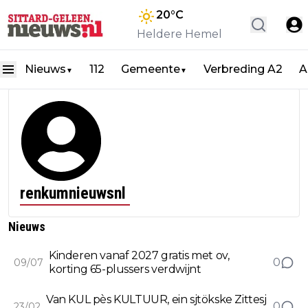
20
°C
Heldere Hemel
Nieuws
112
Gemeente
Verbreding A2
A
▼
▼
renkumnieuwsnl
Nieuws
Kinderen vanaf 2027 gratis met ov,
0
09/07
korting 65-plussers verdwijnt
Van KUL pès KULTUUR, ein sjtökske Zittesj
0
23/02