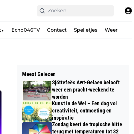
t
Echo046TV
Contact
Spelletjes
Weer
▼
Meest Gelezen
Sjöttefeës Awt-Gelaen belooft
weer een pracht-weekend te
worden
Kunst in de Wei – Een dag vol
creativiteit, ontmoeting en
inspiratie
Zondag keert de tropische hitte
terug met temperaturen tot 32