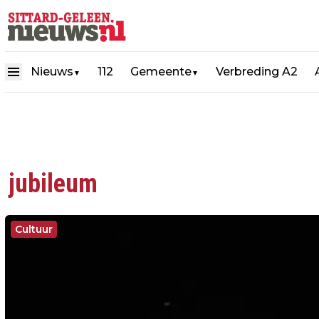
Nieuws
112
Gemeente
Verbreding A2
▼
▼
jubileum
Cultuur