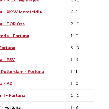
na
- N.E.C. Nijmegen
0 - 3
na
- RKSV Merefeldia
6 - 1
na
- TOP Oss
2 - 0
reda -
Fortuna
1 - 0
Fortuna
5 - 0
na
- PSV
1 - 3
 Rotterdam -
Fortuna
1 - 1
na
- AZ
1 - 0
 II -
Fortuna
0 - 0
r -
Fortuna
1 - 9