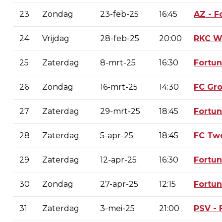
23
Zondag
23-feb-25
16:45
AZ - F
24
Vrijdag
28-feb-25
20:00
RKC W
25
Zaterdag
8-mrt-25
16:30
Fortu
26
Zondag
16-mrt-25
14:30
FC Gr
27
Zaterdag
29-mrt-25
18:45
Fortu
28
Zaterdag
5-apr-25
18:45
FC Twe
29
Zaterdag
12-apr-25
16:30
Fortun
30
Zondag
27-apr-25
12:15
Fortun
31
Zaterdag
3-mei-25
21:00
PSV - 