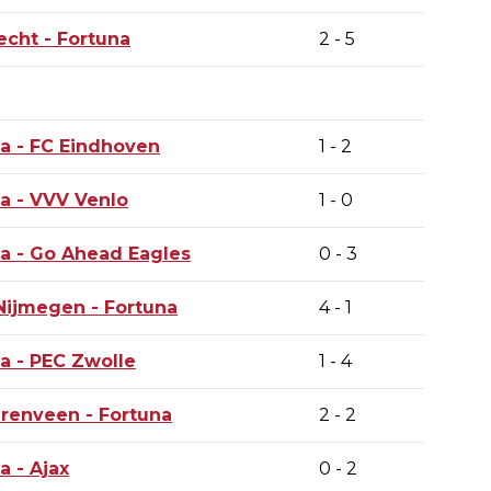
echt -
Fortuna
2 - 5
na
- FC Eindhoven
1 - 2
na
- VVV Venlo
1 - 0
na
- Go Ahead Eagles
0 - 3
 Nijmegen -
Fortuna
4 - 1
na
- PEC Zwolle
1 - 4
erenveen -
Fortuna
2 - 2
na
- Ajax
0 - 2