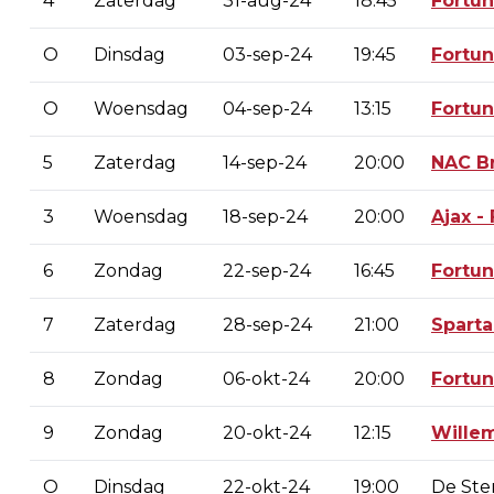
4
Zaterdag
31-aug-24
18:45
Fortu
O
Dinsdag
03-sep-24
19:45
Fortu
O
Woensdag
04-sep-24
13:15
Fortu
5
Zaterdag
14-sep-24
20:00
NAC B
3
Woensdag
18-sep-24
20:00
Ajax -
6
Zondag
22-sep-24
16:45
Fortu
7
Zaterdag
28-sep-24
21:00
Sparta
8
Zondag
06-okt-24
20:00
Fortu
9
Zondag
20-okt-24
12:15
Willem
O
Dinsdag
22-okt-24
19:00
De Ste