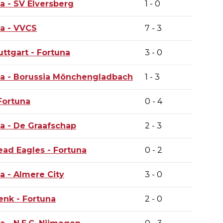
na
- SV Elversberg
1 - 0
na
- VVCS
7 - 3
uttgart -
Fortuna
3 - 0
na
- Borussia Mönchengladbach
1 - 3
Fortuna
0 - 4
na
- De Graafschap
2 - 3
ead Eagles -
Fortuna
0 - 2
na
- Almere City
3 - 0
enk -
Fortuna
2 - 0