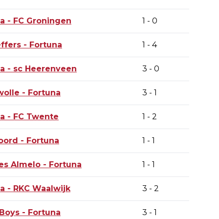
na
- FC Groningen
1 - 0
ffers -
Fortuna
1 - 4
na
- sc Heerenveen
3 - 0
olle -
Fortuna
3 - 1
na
- FC Twente
1 - 2
oord -
Fortuna
1 - 1
es Almelo -
Fortuna
1 - 1
na
- RKC Waalwijk
3 - 2
Boys -
Fortuna
3 - 1